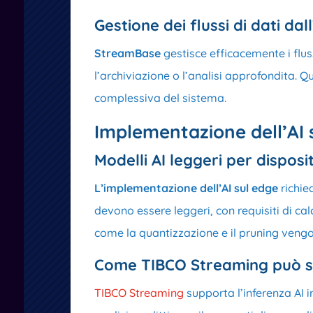
Gestione dei flussi di dati dal
StreamBase
gestisce efficacemente i flus
l’archiviazione o l’analisi approfondita. Q
complessiva del sistema.
Implementazione dell’AI 
Modelli AI leggeri per disposi
L’implementazione dell’AI sul edge
richied
devono essere leggeri, con requisiti di ca
come la quantizzazione e il pruning vengo
Come TIBCO Streaming può su
TIBCO Streaming
supporta l’inferenza AI 