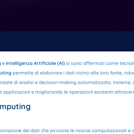
g
e
Intelligenza Artificiale (AI)
si sono affermati come tecnolo
uting
permette di elaborare i dati vicino alla loro fonte, ri
nzate di analisi e decision-making automatizzato. Insieme
e applicazioni e migliorando le operazioni esistenti attraver
omputing
razione dei dati che avvicina le risorse computazionali e di 