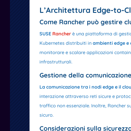
L’Architettura Edge-to-C
Come Rancher può gestire clu
SUSE
Rancher
è una piattaforma di gest
Kubernetes distribuiti in
ambienti edge e 
monitorare e scalare applicazioni contai
infrastrutturali.
Gestione della comunicazione
La comunicazione tra i nodi edge e il clo
interazione attraverso reti sicure e protoc
traffico non essenziale. Inoltre, Rancher s
sicuro.
Considerazioni sulla sicurezza