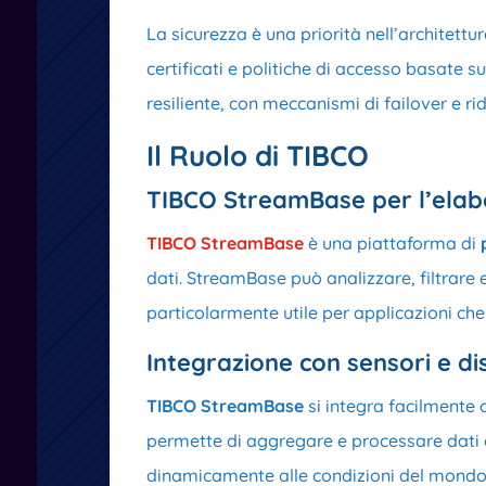
La sicurezza è una priorità nell’architettu
certificati e politiche di accesso basate su
resiliente, con meccanismi di failover e r
Il Ruolo di TIBCO
TIBCO StreamBase per l’elabo
TIBCO StreamBase
è una piattaforma di
dati. StreamBase può analizzare, filtrare 
particolarmente utile per applicazioni che 
Integrazione con sensori e dis
TIBCO StreamBase
si integra facilmente c
permette di aggregare e processare dati d
dinamicamente alle condizioni del mondo 