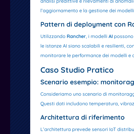
analisi predittive e rilevamenti di anomal
l’aggiornamento e la gestione dei modelli
Pattern di deployment con R
Utilizzando
Rancher
, i modelli
AI
possono 
le istanze AI siano scalabili e resilienti, 
monitorare le performance dei modelli e di
Caso Studio Pratico
Scenario esempio:
monitoragg
Consideriamo uno scenario di monitoraggio 
Questi dati includono temperatura, vibrazio
Architettura di riferimento
L’architettura prevede sensori IoT distrib