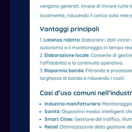
vengono generati. Invece di inviare tutte 
localmente, riducendo il carico sulla rete 
Vantaggi principali
Latenza ridotta
: Elaborare i dati vicin
autonoma o il monitoraggio in tempo rea
Elaborazione locale
: Consente di gesti
l’affidabilità e la continuità operativa.
Risparmio banda
: Filtrando e processa
larghezza di banda e riducendo i costi.
Casi d’uso comuni nell’indust
Industria manifatturiera
: Monitoraggio
Sanità
: Dispositivi medici intelligenti 
Smart Cities
: Gestione del traffico, ill
Retail
: Ottimizzazione della gestione d